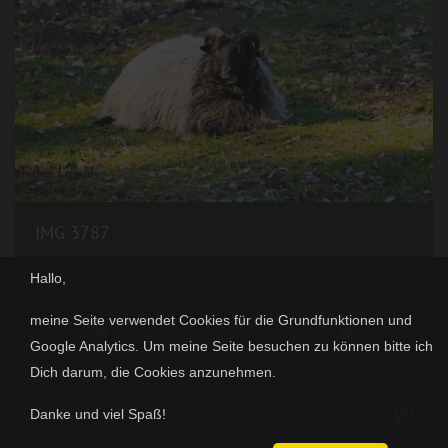
IMG 3787
Hallo,
meine Seite verwendet Cookies für die Grundfunktionen und
1
2
Google Analytics. Um meine Seite besuchen zu können bitte ich
Dich darum, die Cookies anzunehmen.
Skripts
Piwigo
|
Impressum
|
Datenschutzerklärung
|
Danke und viel Spaß!
EnjoyTure