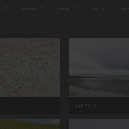
m
27
+ Nordsee
27
+ Amrum
17
+ Fähre
17
+ Meer
6
IMG 7249