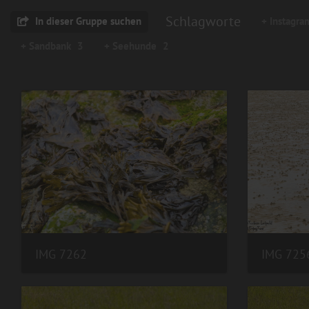
Schlagworte
In dieser Gruppe suchen
+ Instagra
+ Sandbank
3
+ Seehunde
2
IMG 7262
IMG 725