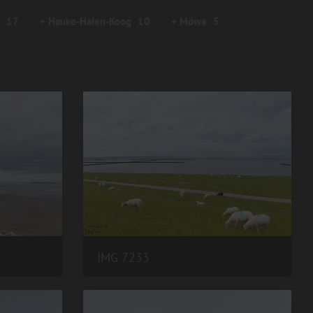
17
+ Hauke-Haien-Koog
10
+ Möwe
5
IMG 7233