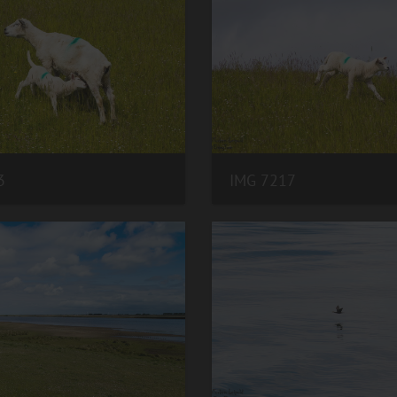
3
IMG 7217