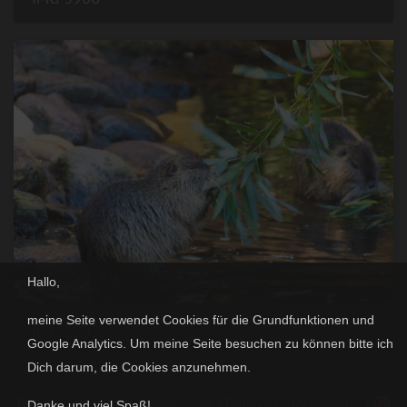
Hallo,
meine Seite verwendet Cookies für die Grundfunktionen und
IMG 3903
Google Analytics. Um meine Seite besuchen zu können bitte ich
Dich darum, die Cookies anzunehmen.
Powered by
Piwigo
|
Impressum
|
Datenschutzerklärung
|
Danke und viel Spaß!