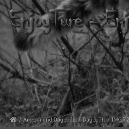
Amrum und Dagebüll
Dagebüll
IMG 7