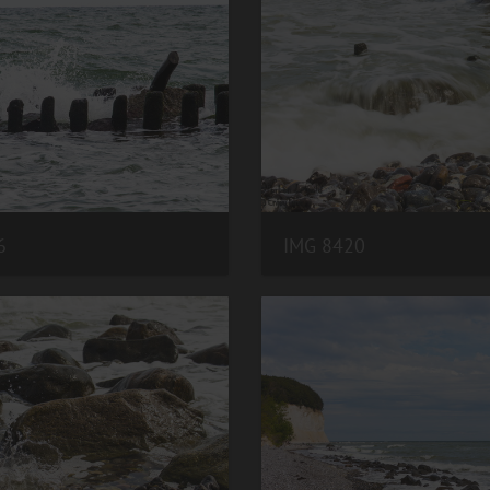
6
IMG 8420