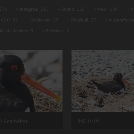
276
+ Instagram
265
+ Strand
128
+ Meer
100
+ N
 (Ort)
32
+ Kaninchen
29
+ Dagebüll
27
+ Austernfische
Nachtaufnahme
9
+ Reetdach
8
-Bearbeitet
IMG 0709