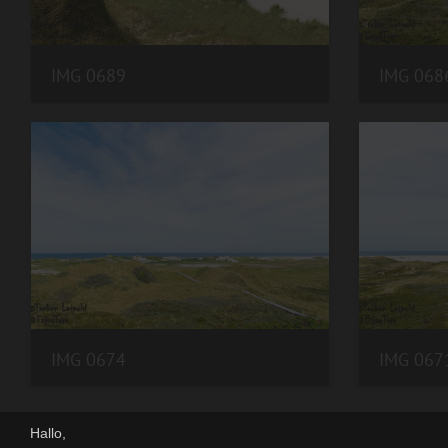
IMG 0689
IMG 068
IMG 0674
IMG 067
Hallo,