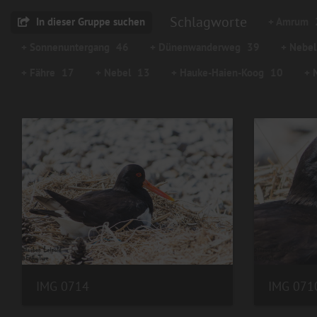
Schlagworte
In dieser Gruppe suchen
+ Amrum
+ Sonnenuntergang
46
+ Dünenwanderweg
39
+ Nebel
+ Fähre
17
+ Nebel
13
+ Hauke-Haien-Koog
10
+ 
IMG 0714
IMG 0710