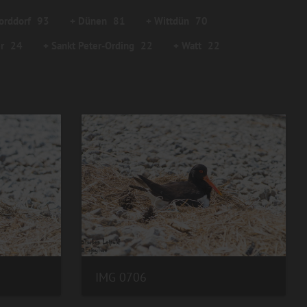
orddorf
93
+ Dünen
81
+ Wittdün
70
r
24
+ Sankt Peter-Ording
22
+ Watt
22
IMG 0706