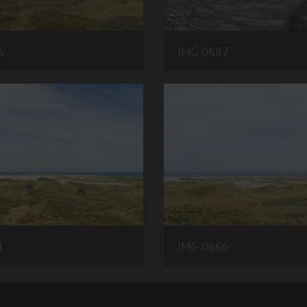
6
IMG 0682
1
IMG 0666