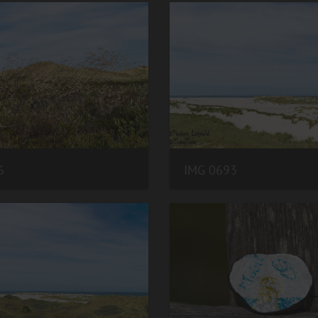
6
IMG 0693