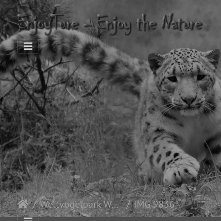
Weltvogelpark Walsrode
IMG 9836